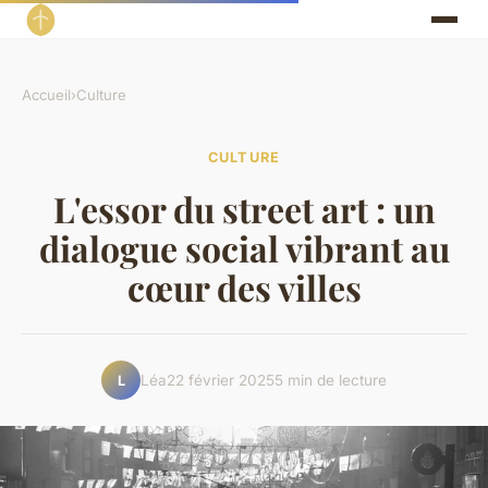
Accueil
›
Culture
CULTURE
L'essor du street art : un
dialogue social vibrant au
cœur des villes
Léa
22 février 2025
5 min de lecture
L