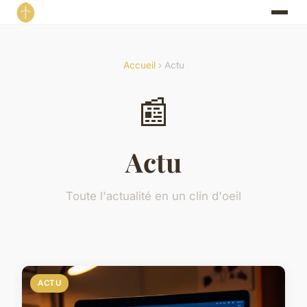
Accueil
› Actu
📰
Actu
Toute l'actualité en un clin d'oeil
ACTU