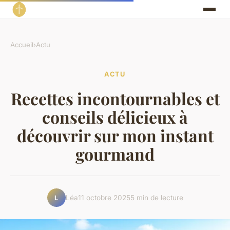
Accueil
›
Actu
ACTU
Recettes incontournables et
conseils délicieux à
découvrir sur mon instant
gourmand
Léa
11 octobre 2025
5 min de lecture
L