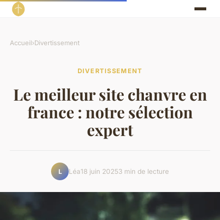
Accueil
›
Divertissement
DIVERTISSEMENT
Le meilleur site chanvre en
france : notre sélection
expert
Léa
18 juin 2025
3 min de lecture
L