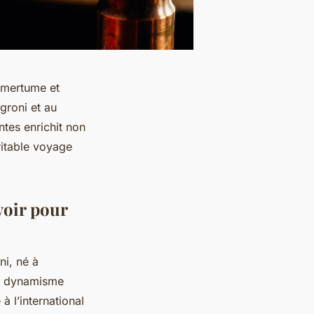
 amertume et
egroni et au
ntes enrichit non
ritable voyage
voir pour
ni, né à
le dynamisme
à l’international