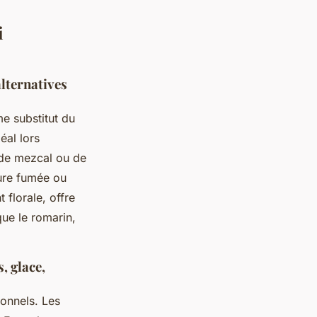
i
alternatives
e substitut du
éal lors
n de mezcal ou de
ure fumée ou
 florale, offre
que le romarin,
, glace,
ionnels. Les