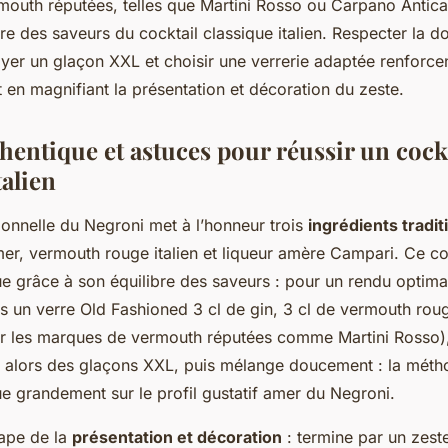
outh réputées, telles que Martini Rosso ou Carpano Antica
ibre des saveurs du cocktail classique italien. Respecter la d
oyer un glaçon XXL et choisir une verrerie adaptée renforcen
 en magnifiant la présentation et décoration du zeste.
thentique et astuces pour réussir un
cock
talien
tionnelle du Negroni met à l’honneur trois
ingrédients tradit
er, vermouth rouge italien et liqueur amère Campari. Ce coc
e grâce à son équilibre des saveurs : pour un rendu optima
 un verre Old Fashioned 3 cl de gin, 3 cl de vermouth roug
r les marques de vermouth réputées comme Martini Rosso), 
 alors des glaçons XXL, puis mélange doucement : la méth
ue grandement sur le profil gustatif amer du Negroni.
tape de la
présentation et décoration
: termine par un zest