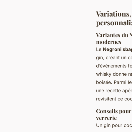
Variations,
personnali
Variantes du N
modernes
Le
Negroni sbag
gin, créant un co
d’événements fes
whisky donne na
boisée. Parmi le
une recette apér
revisitent ce co
Conseils pour 
verrerie
Un gin pour cock