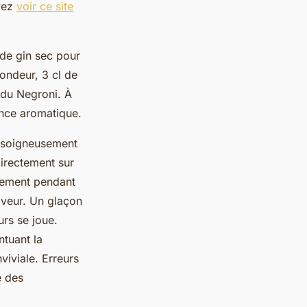
uvez
voir ce site
l de gin sec pour
ondeur, 3 cl de
 du Negroni. À
ance aromatique.
r soigneusement
directement sur
atement pendant
aveur. Un glaçon
urs se joue.
ntuant la
viviale. Erreurs
é des