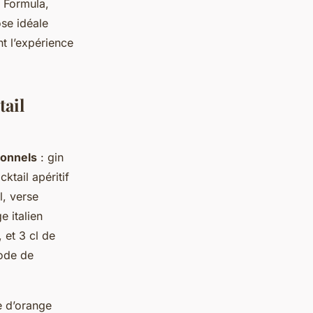
 Formula,
ose idéale
t l’expérience
tail
ionnels
: gin
ktail apéritif
l, verse
e italien
et 3 cl de
ode de
e d’orange