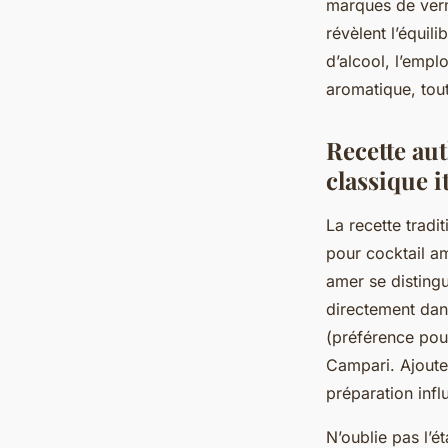
marques de verm
révèlent l’équil
d’alcool, l’empl
aromatique, tout
Recette au
classique i
La recette tradi
pour cocktail am
amer se distingu
directement dans
(préférence pou
Campari. Ajoute
préparation infl
N’oublie pas l’é