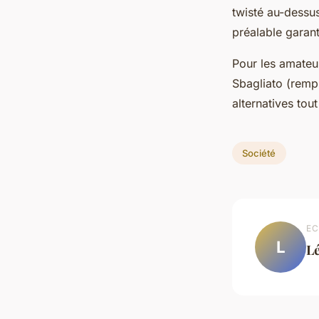
twisté au-dessus
préalable garant
Pour les amateur
Sbagliato (remp
alternatives tout
Société
EC
L
L