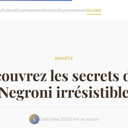
u
Culture
Divertissement
Emploi
Environnement
Société
SOCIÉTÉ
ouvrez les secrets 
Negroni irrésistibl
Léa
9 juillet 2025
3 min de lecture
L