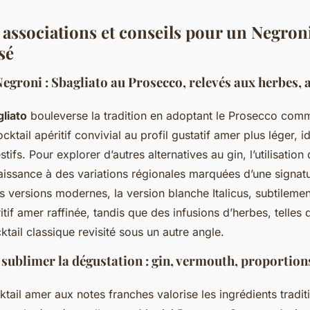
 associations et conseils pour un Negron
sé
egroni : Sbagliato au Prosecco, relevés aux herbes, 
liato
bouleverse la tradition en adoptant le Prosecco comm
cktail apéritif convivial au profil gustatif amer plus léger, id
tifs. Pour explorer d’autres alternatives au gin, l’utilisatio
issance à des variations régionales marquées d’une signat
s versions modernes, la version blanche Italicus, subtilement
itif amer raffinée, tandis que des infusions d’herbes, telles 
cktail classique revisité sous un autre angle.
sublimer la dégustation : gin, vermouth, proportions
tail amer aux notes franches valorise les ingrédients tradit