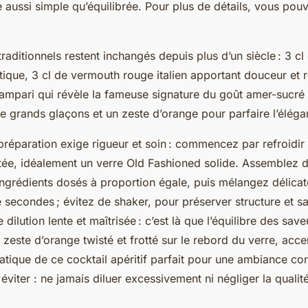
 aussi simple qu’équilibrée. Pour plus de détails, vous po
traditionnels restent inchangés depuis plus d’un siècle : 3 c
ique, 3 cl de vermouth rouge italien apportant douceur et r
ampari qui révèle la fameuse signature du goût amer-sucré
de grands glaçons et un zeste d’orange pour parfaire l’élég
réparation exige rigueur et soin : commencez par refroidi
ptée, idéalement un verre Old Fashioned solide. Assemblez 
 ingrédients dosés à proportion égale, puis mélangez délic
 secondes ; évitez de shaker, pour préserver structure et s
dilution lente et maîtrisée : c’est là que l’équilibre des save
zeste d’orange twisté et frotté sur le rebord du verre, acce
ique de ce cocktail apéritif parfait pour une ambiance con
à éviter : ne jamais diluer excessivement ni négliger la qualit