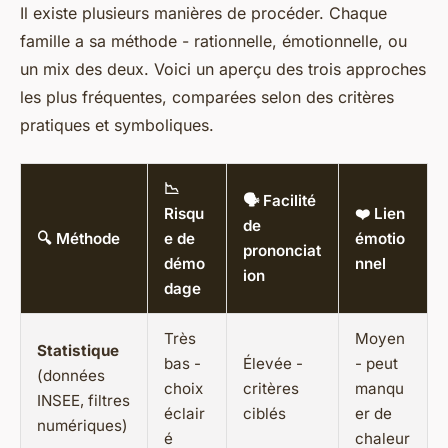
Il existe plusieurs manières de procéder. Chaque
famille a sa méthode - rationnelle, émotionnelle, ou
un mix des deux. Voici un aperçu des trois approches
les plus fréquentes, comparées selon des critères
pratiques et symboliques.
📉
🗣 Facilité
Risqu
❤️ Lien
de
🔍 Méthode
e de
émotio
prononciat
démo
nnel
ion
dage
Très
Moyen
Statistique
bas -
Élevée -
- peut
(données
choix
critères
manqu
INSEE, filtres
éclair
ciblés
er de
numériques)
é
chaleur