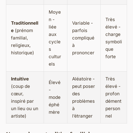
Moye
n -
Très
Traditionnell
Variable -
liée
élevé -
e
(prénom
parfois
aux
charge
familial,
compliqué
cycle
symboli
religieux,
à
s
que
historique)
prononcer
cultur
forte
els
Intuitive
Aléatoire -
Très
Élevé
(coup de
peut poser
élevé -
-
cœur,
des
profon
mode
inspiré par
problèmes
dément
éphé
un lieu ou un
à
person
mère
artiste)
l’étranger
nel