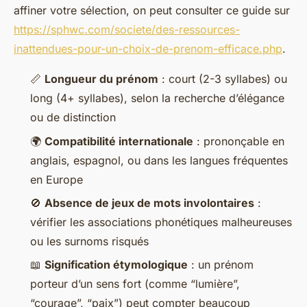
affiner votre sélection, on peut consulter ce guide sur
https://sphwc.com/societe/des-ressources-
inattendues-pour-un-choix-de-prenom-efficace.php
.
📏
Longueur du prénom
: court (2-3 syllabes) ou
long (4+ syllabes), selon la recherche d’élégance
ou de distinction
🌍
Compatibilité internationale
: prononçable en
anglais, espagnol, ou dans les langues fréquentes
en Europe
🚫
Absence de jeux de mots involontaires
:
vérifier les associations phonétiques malheureuses
ou les surnoms risqués
📖
Signification étymologique
: un prénom
porteur d’un sens fort (comme “lumière”,
“courage”, “paix”) peut compter beaucoup