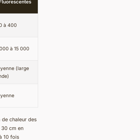
 Fluorescentes
0 à 400
 000 à 15 000
yenne (large
nde)
yenne
n de chaleur des
à 30 cm en
à 10 fois