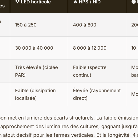
💡 LED horticole
🔥 HPS / HID
🟢
es
n
150 à 250
400 à 600
20
30 000 à 40 000
8 000 à 12 000
10
Très élevée (ciblée
Faible (spectre
Mo
PAR)
continu)
ba
Faible (dissipation
Élevée (rayonnement
Mo
localisée)
direct)
on met en lumière des écarts structurels. La faible émissio
approchement des luminaires des cultures, gagnant jusqu’
n atout décisif pour les fermes verticales. Et la longévité, 4 