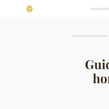
Accueil
Act
Accueil
›
Environnement
Gui
ho