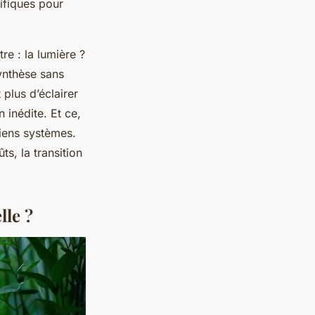
ifiques pour
re : la lumière ?
synthèse sans
plus d’éclairer
 inédite. Et ce,
ciens systèmes.
s, la transition
lle ?