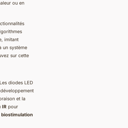
haleur ou en
ctionnalités
lgorithmes
, imitant
 à un système
uvez sur cette
 Les diodes LED
e développement
oraison et la
u
IR
pour
a
biostimulation