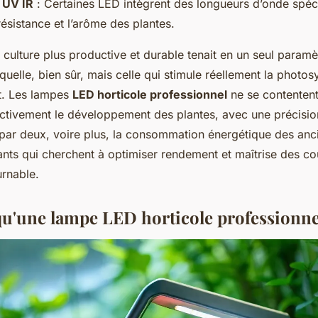
 UV IR
: Certaines LED intègrent des longueurs d’onde spéc
résistance et l’arôme des plantes.
ne culture plus productive et durable tenait en un seul paramèt
quelle, bien sûr, mais celle qui stimule réellement la photo
tt. Les lampes
LED horticole professionnel
ne se contentent 
 activement le développement des plantes, avec une précision
t par deux, voire plus, la consommation énergétique des an
ants qui cherchent à optimiser rendement et maîtrise des coût
urnable.
qu'une lampe LED horticole professionne