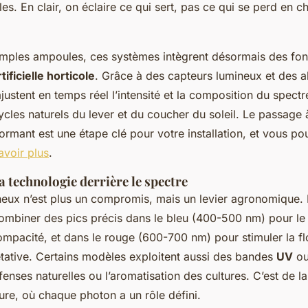
les. En clair, on éclaire ce qui sert, pas ce qui se perd en c
simples ampoules, ces systèmes intègrent désormais des fon
tificielle horticole
. Grâce à des capteurs lumineux et des a
justent en temps réel l’intensité et la composition du spectre
ycles naturels du lever et du coucher du soleil. Le passage
ormant est une étape clé pour votre installation, et vous po
avoir plus
.
 technologie derrière le spectre
neux n’est plus un compromis, mais un levier agronomique.
ombiner des pics précis dans le bleu (400-500 nm) pour l
compacité, et dans le rouge (600-700 nm) pour stimuler la fl
tative. Certains modèles exploitent aussi des bandes
UV
o
fenses naturelles ou l’aromatisation des cultures. C’est de l
re, où chaque photon a un rôle défini.