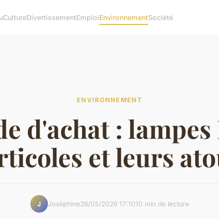
u
Culture
Divertissement
Emploi
Environnement
Société
ENVIRONNEMENT
de d'achat : lampes
rticoles et leurs ato
Joséphine
26/05/2026 17:10
10 min de lecture
J