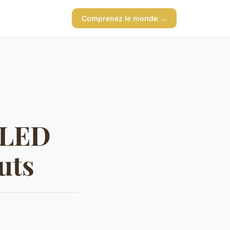
Comprenez le monde →
 LED
uts