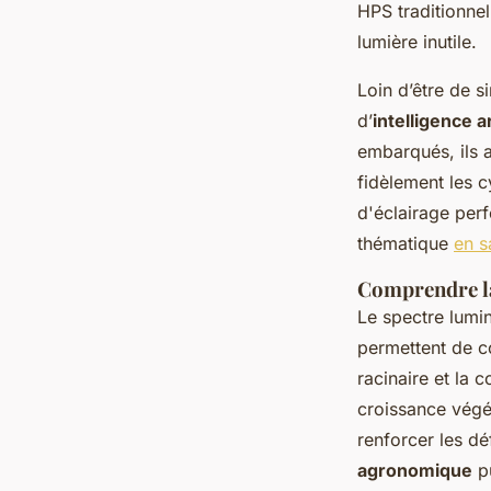
HPS traditionnel
lumière inutile.
Loin d’être de 
d’
intelligence ar
embarqués, ils a
fidèlement les c
d'éclairage perf
thématique
en s
Comprendre la
Le spectre lumi
permettent de c
racinaire et la 
croissance végé
renforcer les dé
agronomique
pu