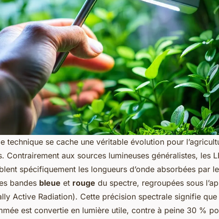
e technique se cache une véritable évolution pour l’agricult
. Contrairement aux sources lumineuses généralistes, les L
iblent spécifiquement les longueurs d’onde absorbées par le
les bandes
bleue
et
rouge
du spectre, regroupées sous l’ap
lly Active Radiation). Cette précision spectrale signifie que
mmée est convertie en lumière utile, contre à peine 30 % po