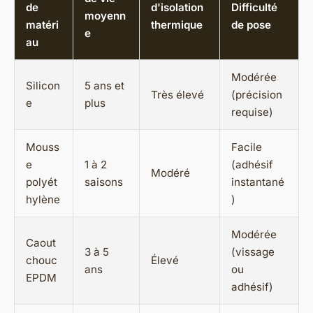
de
d'isolation
Difficulté
moyenn
matéri
thermique
de pose
e
au
Modérée
Silicon
5 ans et
Très élevé
(précision
e
plus
requise)
Mouss
Facile
e
1 à 2
(adhésif
Modéré
polyét
saisons
instantané
hylène
)
Modérée
Caout
3 à 5
(vissage
chouc
Élevé
ans
ou
EPDM
adhésif)