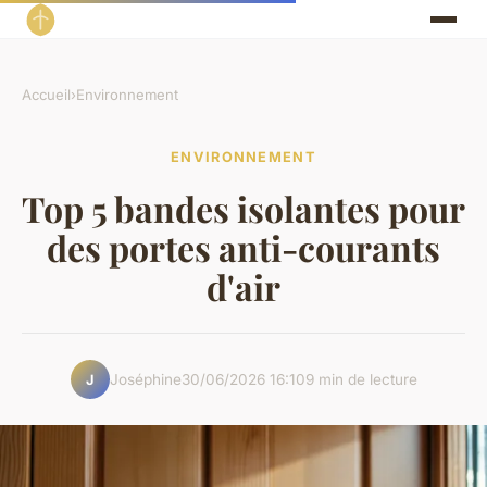
Accueil
›
Environnement
ENVIRONNEMENT
Top 5 bandes isolantes pour
des portes anti-courants
d'air
Joséphine
30/06/2026 16:10
9 min de lecture
J