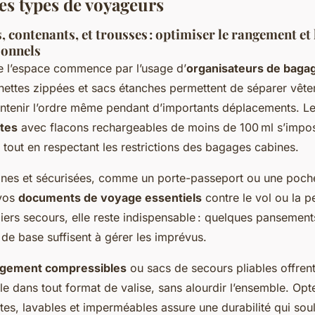
les types de voyageurs
 contenants, et trousses : optimiser le rangement et 
sonnels
de l’espace commence par l’usage d’
organisateurs de baga
ettes zippées et sacs étanches permettent de séparer vêt
intenir l’ordre même pendant d’importants déplacements. L
ctes
avec flacons rechargeables de moins de 100 ml s’impose
es tout en respectant les restrictions des bagages cabines.
ines et sécurisées, comme un porte-passeport ou une poche
 vos
documents de voyage essentiels
contre le vol ou la p
ers secours, elle reste indispensable : quelques pansement
de base suffisent à gérer les imprévus.
ngement compressibles
ou sacs de secours pliables offren
e dans tout format de valise, sans alourdir l’ensemble. Opt
es, lavables et imperméables assure une durabilité qui sou