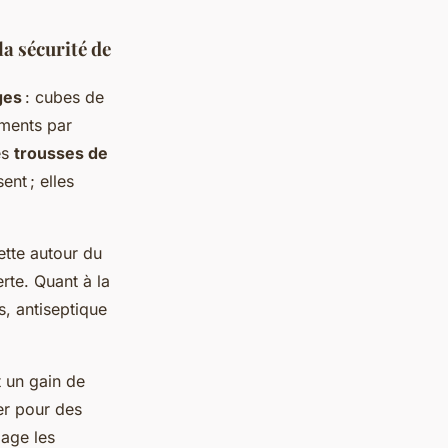
la sécurité de
ges
: cubes de
ements par
es
trousses de
nt ; elles
tte autour du
erte. Quant à la
s, antiseptique
t un gain de
er pour des
lage les