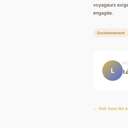
voyageurs exige
engagée.
Environnement
EC
L
L
← Voir tous les 