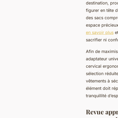
destination, pr
figurer en tête 
des sacs compre
espace précieux 
en savoir plus
et
sacrifier ni conf
Afin de maximise
adaptateur univ
cervical ergono
sélection réduit
vêtements à séc
élément doit rép
tranquillité d’es
Revue appr