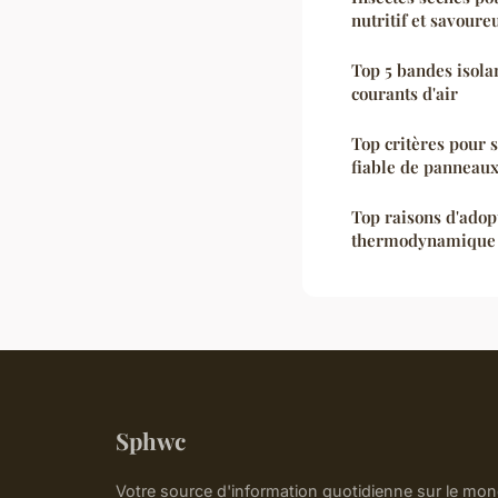
nutritif et savoure
Top 5 bandes isola
courants d'air
Top critères pour 
fiable de panneaux
Top raisons d'adop
thermodynamique 
Sphwc
Votre source d'information quotidienne sur le mon