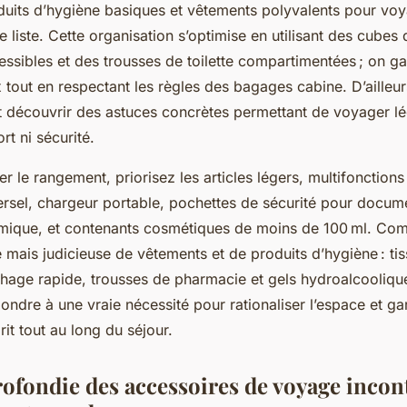
oduits d’hygiène basiques et vêtements polyvalents pour vo
de liste. Cette organisation s’optimise en utilisant des cube
ssibles et des trousses de toilette compartimentées ; on ga
tout en respectant les règles des bagages cabine. D’ailleu
 découvrir des astuces concrètes permettant de voyager lé
ort ni sécurité.
r le rangement, priorisez les articles légers, multifonctions
ersel, chargeur portable, pochettes de sécurité pour docum
mique, et contenants cosmétiques de moins de 100 ml. Co
e mais judicieuse de vêtements et de produits d’hygiène : tis
hage rapide, trousses de pharmacie et gels hydroalcooliq
ondre à une vraie nécessité pour rationaliser l’espace et gar
prit tout au long du séjour.
ofondie des accessoires de voyage incon