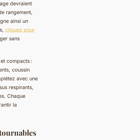
yage devraient
s de rangement,
gne ainsi un
rs,
cliquez pour
ger sans
 et compacts :
ents, coussin
mplétez avec une
sus respirants,
ues. Chaque
antir la
tournables