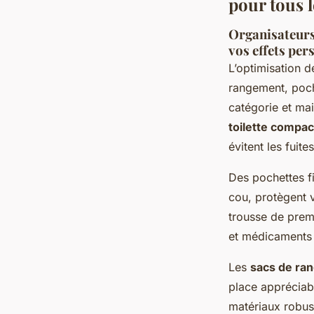
pour tous 
Organisateurs,
vos effets per
L’optimisation 
rangement, poch
catégorie et ma
toilette compa
évitent les fuit
Des pochettes f
cou, protègent
trousse de premi
et médicaments 
Les
sacs de ra
place appréciabl
matériaux robust