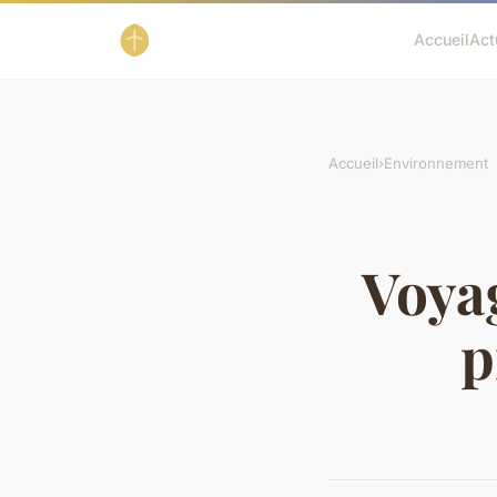
Accueil
Act
Accueil
›
Environnement
Voyag
p