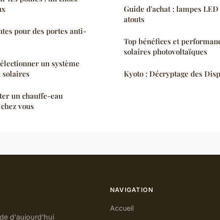
ux
Guide d'achat : lampes LED 
atouts
ntes pour des portes anti-
Top bénéfices et performan
solaires photovoltaïques
sélectionner un système
 solaires
Kyoto : Décryptage des Dis
ter un chauffe-eau
chez vous
NAVIGATION
Accueil
de d'aujourd'hui