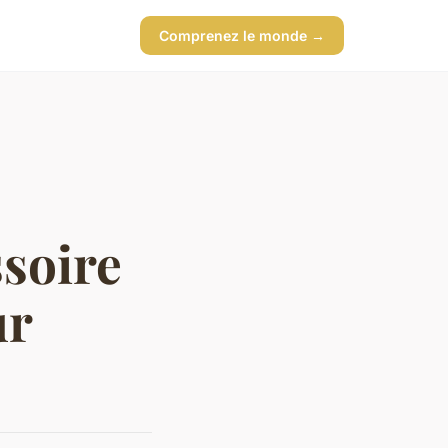
Comprenez le monde →
ssoire
ur