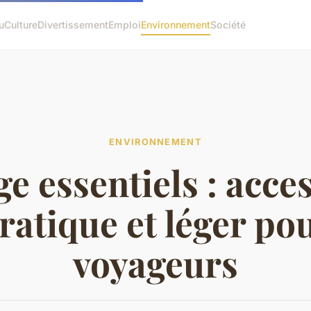
u
Culture
Divertissement
Emploi
Environnement
Société
ENVIRONNEMENT
e essentiels : acce
ratique et léger po
voyageurs