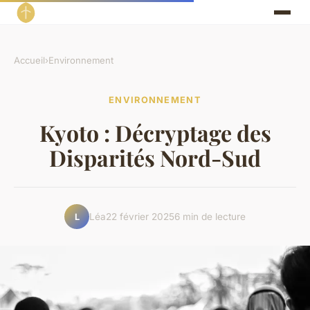
Accueil
›
Environnement
ENVIRONNEMENT
Kyoto : Décryptage des
Disparités Nord-Sud
Léa
22 février 2025
6 min de lecture
L